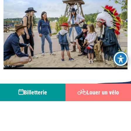
Billetterie
Louer un vélo
Office de tourisme du Pays de Valois
82 rue Nationale
60800 CRÉPY-EN-VALOIS
+ 33 (0)3 44 59 03 97