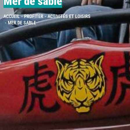
Mer de sable
ACCUEIL
PROFITER
ACTIVITÉS ET LOISIRS
MER DE SABLE