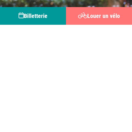
Billetterie
Louer un vélo
Restauration
Contactez-nous
03 44 59 03 97