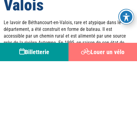
Valois
Le lavoir de Béthancourt-en-Valois, rare et atypique dans le
département, a été construit en forme de bateau. Il est
accessible par un chemin rural et est alimenté par une source
près de la rivière Automne. En 1995, en raison de son état de
dégradation avancé, l’accès au lavoir a été interdit par un arrêté
Billetterie
Louer un vélo
municipal. La commune a alors décidé de restaurer l’édifice et de
réhabiliter le chemin rural abandonné. Les travaux de
restauration, effectués en 1996, ont été confiés au Syndicat
d’Étude et de Programmation Valois-Développement pour le
lavoir et aux Brigades Vertes de Courtieux pour la remise en état
du chemin. Sa restauration a consisté à remplacer les murs de
briques par des pierres et à reconstruire la charpente. L’objectif
de ces travaux était de transformer ce lieu en un espace de
promenade pour les habitants et un point d’intérêt pour les
randonneurs.