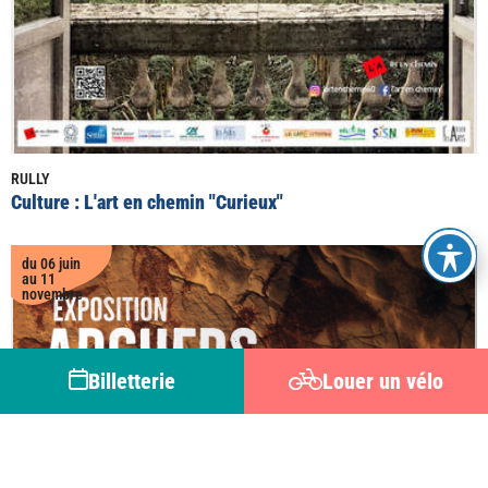
RULLY
Culture : L'art en chemin "Curieux"
du 06 juin
au 11
novembre
Billetterie
Louer un vélo