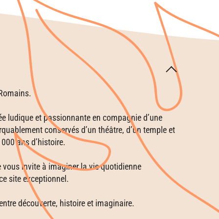
 Romains.
dée ludique et passionnante en compagnie d’une
rquablement conservés d’un théâtre, d’un temple et
000 ans d’histoire.
vous invite à imaginer la vie quotidienne
 ce site exceptionnel.
entre découverte, histoire et imaginaire.