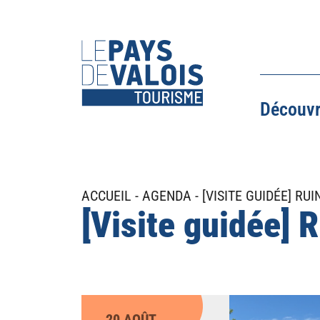
Découvr
Activités et loisirs
ACCUEIL
AGENDA
[VISITE GUIDÉE] R
Parcours
C
[Visite guidée]
d'orientation
Canoë
aq
Hébergements
Balade à
cheval
Mer de sable
Vo
Randonnées
Patrimoine
20 AOÛT