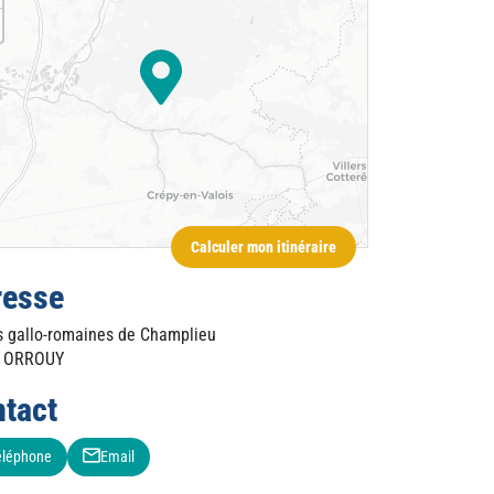
Calculer mon itinéraire
resse
s gallo-romaines de Champlieu
ORROUY
tact
éléphone
Email