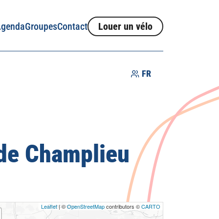
Agenda
Groupes
Contact
Louer un vélo
FR
 de Champlieu
Idées séjours
Producteurs
Savoir-faire
Villes et villages
Leaflet
| ©
OpenStreetMap
contributors ©
CARTO