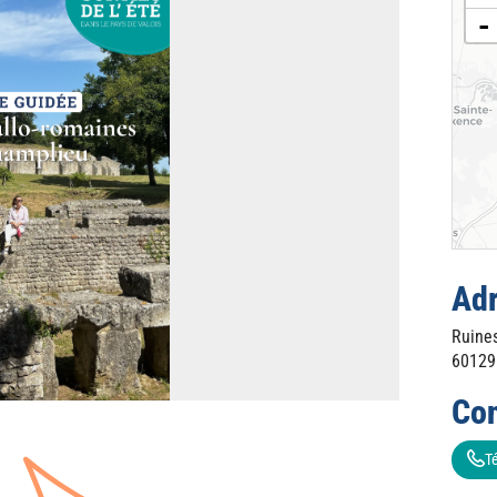
-
Ad
Ruine
60129
Con
T