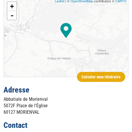
Leaflet
| ©
OpenStreetMap
contributors ©
CARTO
+
-
Calculer mon itinéraire
Adresse
Abbatiale de Morienval
5072F Place de l'Église
60127
MORIENVAL
Contact