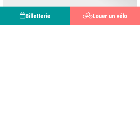
Billetterie
Louer un vélo
CREPY-EN-VALOIS
Kyriad Crépy-en-Valois
+
Actualiser la recherche quand je déplace la carte
-