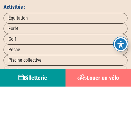
Activités
:
Équitation
Forêt
Golf
Pêche
Piscine collective
Site historique
Billetterie
Louer un vélo
Leaflet
| ©
OpenStreetMap
contributors ©
CARTO
+