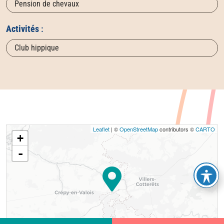
Pension de chevaux
Activités
:
Club hippique
Leaflet
| ©
OpenStreetMap
contributors ©
CARTO
+
-