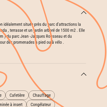
 idéalement située près du parc d'attractions la
nda , terrasse et un jardin arboré de 1500 m2 . Elle
0 m ) du parc Jean -Jacques Rousseau et du
pour des promenades à pied ou à vélo .
e
Cafetière
Chauffage
inée à insert
Congélateur