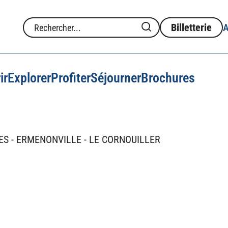
Billetterie
ir
Explorer
Profiter
Séjourner
Brochures
Consommer local
ES
ERMENONVILLE
LE CORNOUILLER
entre
Escape
uatique
forest
Lieux de réception
Restauration
ir plus
Marchés
Nature d'exception
La Voie verte