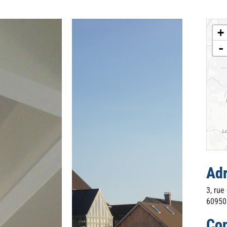
+
-
Ad
3, rue
60950
Con