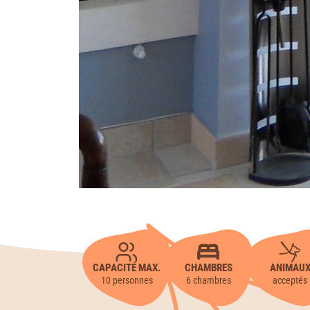
CAPACITÉ MAX.
CHAMBRES
ANIMAU
10 personnes
6 chambres
acceptés