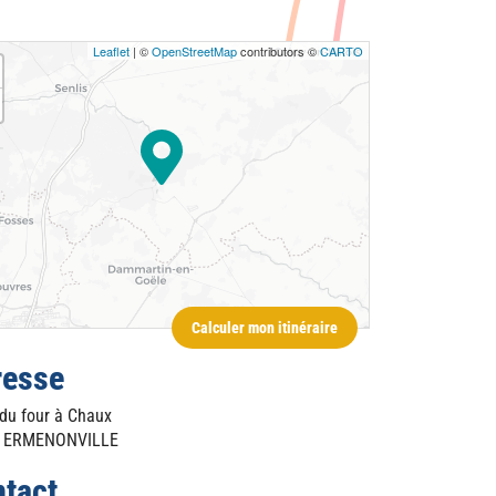
Leaflet
| ©
OpenStreetMap
contributors ©
CARTO
Calculer mon itinéraire
resse
 du four à Chaux
ERMENONVILLE
tact