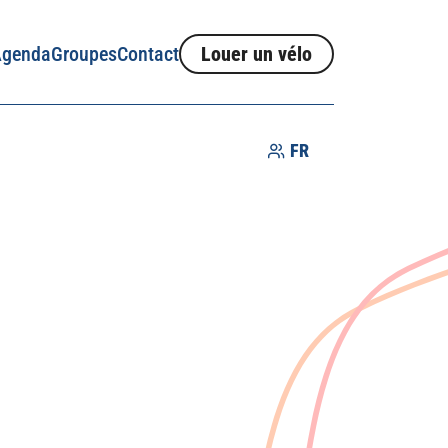
Agenda
Groupes
Contact
Louer un vélo
FR
Idées séjours
Producteurs
Savoir-faire
Villes et villages