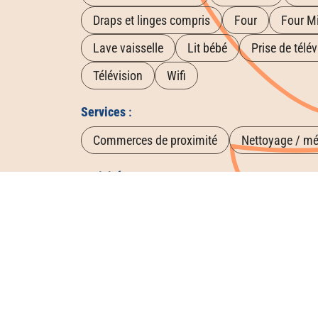
Draps et linges compris
Four
Four M
Lave vaisselle
Lit bébé
Prise de télév
Télévision
Wifi
Services
:
Commerces de proximité
Nettoyage / m
Activités
:
Équitation
Forêt
Golf
Location d
Sentier de randonnée
Site historique
Tarifs