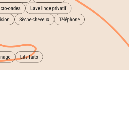
icro-ondes
Lave linge privatif
ision
Sèche-cheveux
Téléphone
énage
Lits faits
e vélos
Parc de loisirs