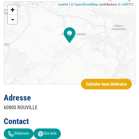
Leaflet
| ©
OpenStreetMap
contributors ©
CARTO
+
-
Calculer mon itinéraire
Adresse
60800
ROUVILLE
Contact
Téléphone
Site web