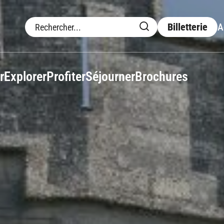
Billetterie
A
r
Explorer
Profiter
Séjourner
Brochures
Consommer local
entre
Escape
uatique
forest
Lieux de réception
Restauration
ir plus
Marchés
Nature d'exception
La Voie verte