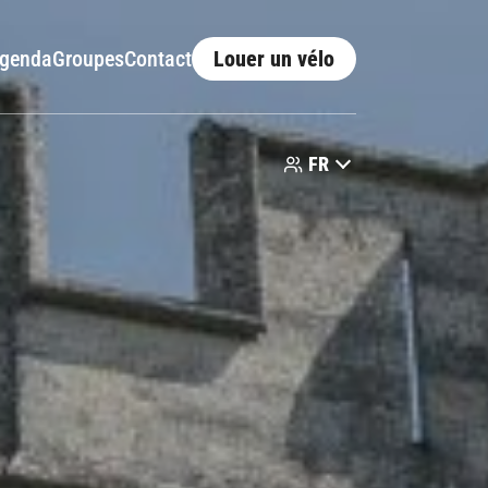
genda
Groupes
Contact
Louer un vélo
FR
Idées séjours
Producteurs
Savoir-faire
Villes et villages