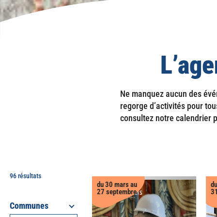
L’age
Ne manquez aucun des événem
regorge d’activités pour tou
consultez notre calendrier p
96 résultats
du 30 mars au
du
27 septembre
31
Communes