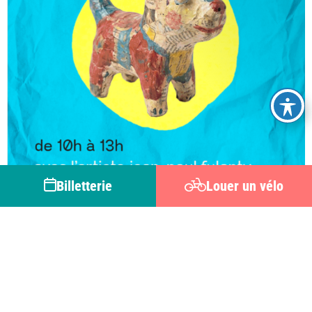
Billetterie
Louer un vélo
CREPY-EN-VALOIS
Atelier papier mâché
du 08 au 09
août